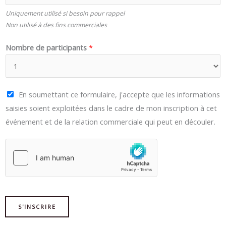
Uniquement utilisé si besoin pour rappel
Non utilisé à des fins commerciales
à
Nombre de participants
*
P
a
r
C
En soumettant ce formulaire, j'accepte que les informations
t
a
saisies soient exploitées dans le cadre de mon inscription à cet
e
s
événement et de la relation commerciale qui peut en découler.
n
e
a
s
i
à
r
c
e
o
,
c
T
S'INSCRIRE
h
é