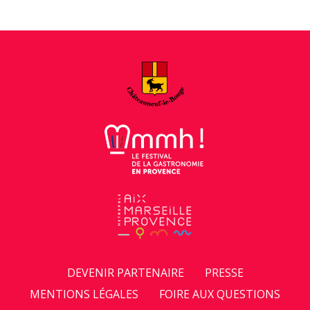
e
l
r
é
*
p
h
o
n
e
DEVENIR PARTENAIRE
PRESSE
MENTIONS LÉGALES
FOIRE AUX QUESTIONS